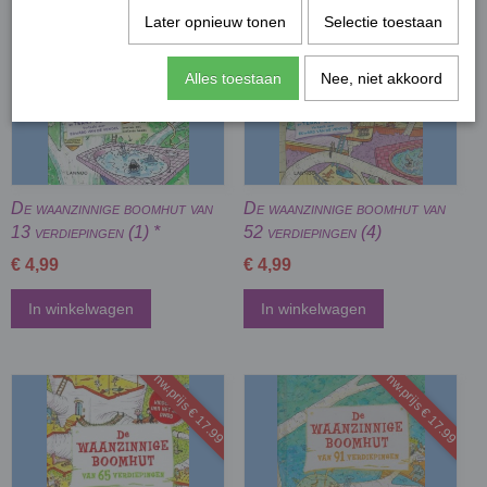
nw.prijs € 17.99
nw.prijs € 17.99
Later opnieuw tonen
Selectie toestaan
Alles toestaan
Nee, niet akkoord
De waanzinnige boomhut van
De waanzinnige boomhut van
13 verdiepingen (1) *
52 verdiepingen (4)
€ 4,99
€ 4,99
In winkelwagen
In winkelwagen
nw.prijs € 17.99
nw.prijs € 17.99