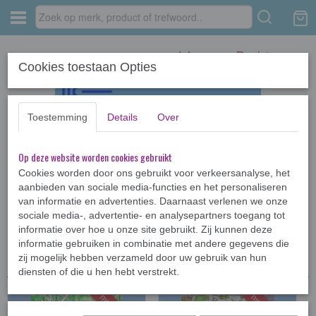
Inloggen
Registreren
Cookies toestaan Opties
Toestemming
Details
Over
Op deze website worden cookies gebruikt
Home
›
Jeugdboeken >12jr
›
De waanzinnige boomhut
Cookies worden door ons gebruikt voor verkeersanalyse, het
aanbieden van sociale media-functies en het personaliseren
van informatie en advertenties. Daarnaast verlenen we onze
Sorteer op:
sociale media-, advertentie- en analysepartners toegang tot
informatie over hoe u onze site gebruikt. Zij kunnen deze
informatie gebruiken in combinatie met andere gegevens die
zij mogelijk hebben verzameld door uw gebruik van hun
diensten of die u hen hebt verstrekt.