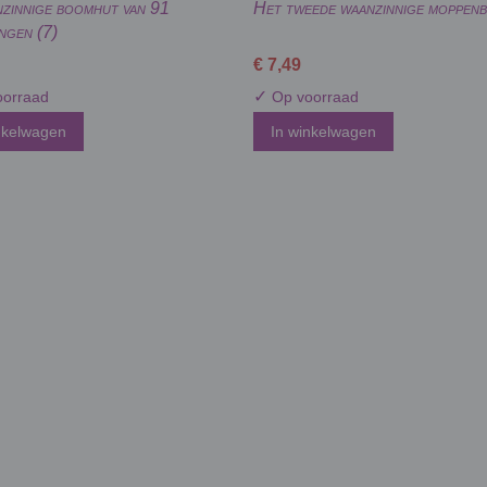
zinnige boomhut van 91
Het tweede waanzinnige moppen
ingen (7)
€ 7,49
✓
orraad
Op voorraad
nkelwagen
In winkelwagen