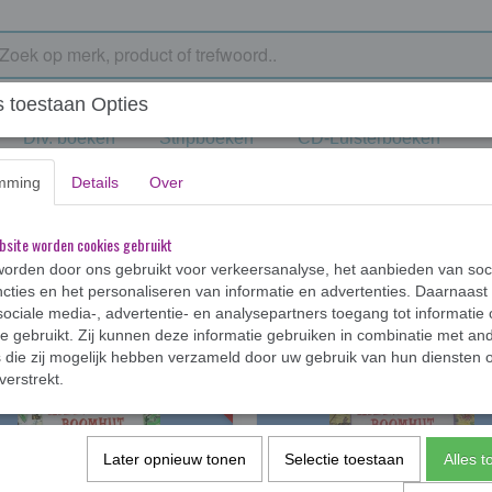
 toestaan Opties
Div. boeken
Stripboeken
CD-Luisterboeken
mming
Details
Over
bsite worden cookies gebruikt
r op:
orden door ons gebruikt voor verkeersanalyse, het aanbieden van soc
cties en het personaliseren van informatie en advertenties. Daarnaast
ociale media-, advertentie- en analysepartners toegang tot informatie
te gebruikt. Zij kunnen deze informatie gebruiken in combinatie met an
nw.prijs € 17.99
nw.p
die zij mogelijk hebben verzameld door uw gebruik van hun diensten o
verstrekt.
Later opnieuw tonen
Selectie toestaan
Alles 