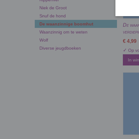
Niek de Groot
Snuf de hond
De waanzinnige boomhut
De waan
verdiepi
Waanzinnig om te weten
Wolf
€ 4,99
Diverse jeugdboeken
✓
Op vo
In wi