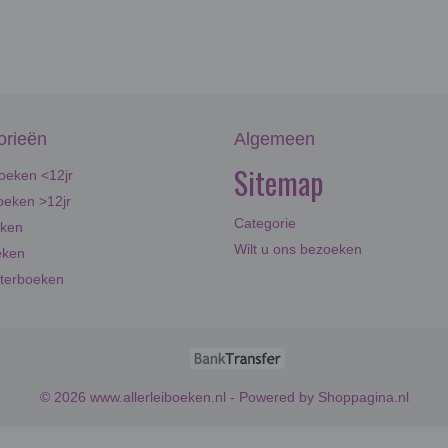
orieën
Algemeen
Sitemap
oeken <12jr
eken >12jr
Categorie
eken
Wilt u ons bezoeken
eken
terboeken
© 2026 www.allerleiboeken.nl - Powered by Shoppagina.nl