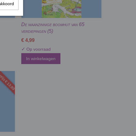
akkoord
De waanzinnige boomhut van 65
verdiepingen (5)
€ 4,99
✓
Op voorraad
In winkelwagen
rijs € 13,99