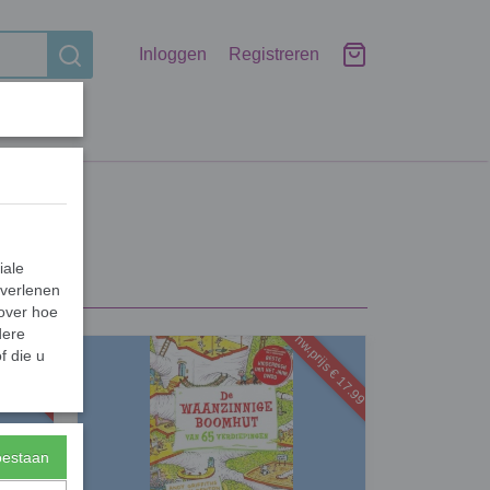
Inloggen
Registreren
iale
 verlenen
 over hoe
dere
rijs € 17.99
nw.prijs € 17.99
f die u
toestaan