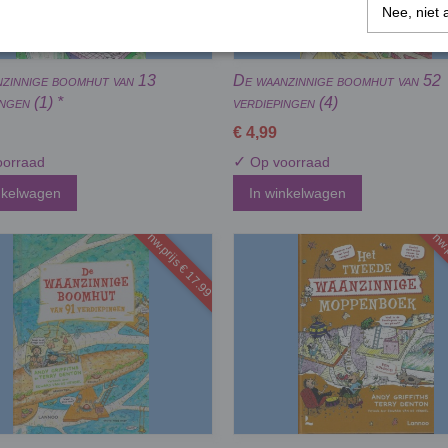
Nee, niet 
zinnige boomhut van 13
De waanzinnige boomhut van 52
ngen (1) *
verdiepingen (4)
€ 4,99
✓
orraad
Op voorraad
nkelwagen
In winkelwagen
nw.prijs € 17.99
nw.p