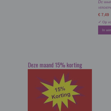
De waan
verdiep
€ 7,49
✓
Op vo
In wi
Deze maand 15% korting