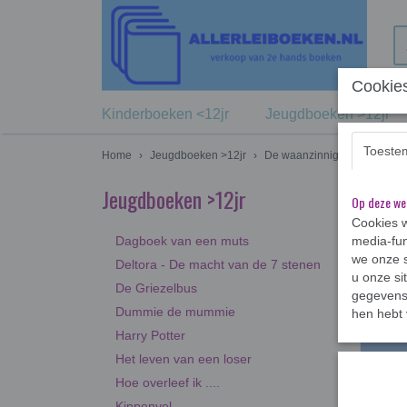
Cookies
Kinderboeken <12jr
Jeugdboeken >12jr
Toeste
Home
›
Jeugdboeken >12jr
›
De waanzinnige boomhut
Jeugdboeken >12jr
Op deze we
Sortee
Cookies w
Dagboek van een muts
media-fun
we onze s
Deltora - De macht van de 7 stenen
u onze si
De Griezelbus
gegevens 
Dummie de mummie
hen hebt 
Harry Potter
Het leven van een loser
Hoe overleef ik ....
Kippenvel