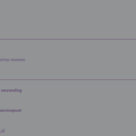
es/my-reviews
g verzending
 servicepunt
.nl