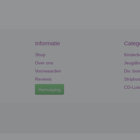
Informatie
Categ
Shop
Kinderb
Over ons
Jeugdbo
Voorwaarden
Div. bo
Reviews
Stripbo
CD-Luis
Herroeping