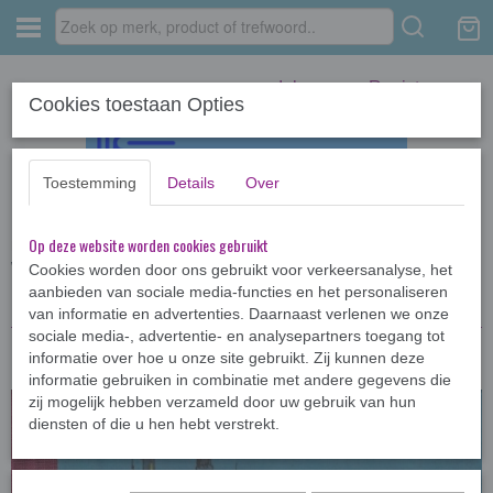
Inloggen
Registreren
Cookies toestaan Opties
Toestemming
Details
Over
Op deze website worden cookies gebruikt
Home
›
Jeugdboeken >12jr
›
Diverse jeugdboeken
›
De vloek van
Woestewolf
Cookies worden door ons gebruikt voor verkeersanalyse, het
aanbieden van sociale media-functies en het personaliseren
van informatie en advertenties. Daarnaast verlenen we onze
sociale media-, advertentie- en analysepartners toegang tot
informatie over hoe u onze site gebruikt. Zij kunnen deze
informatie gebruiken in combinatie met andere gegevens die
zij mogelijk hebben verzameld door uw gebruik van hun
diensten of die u hen hebt verstrekt.