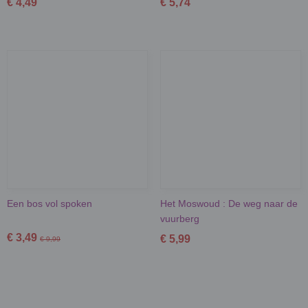
€ 4,49
€ 5,74
Een bos vol spoken
Het Moswoud : De weg naar de
vuurberg
€ 3,49
€ 5,99
€ 9,99