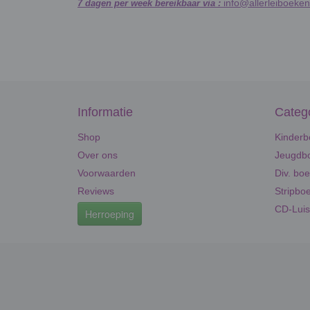
info@allerleiboeken
7 dagen per week bereikbaar via :
Informatie
Categ
Shop
Kinderb
Over ons
Jeugdbo
Voorwaarden
Div. bo
Reviews
Stripbo
CD-Luis
Herroeping