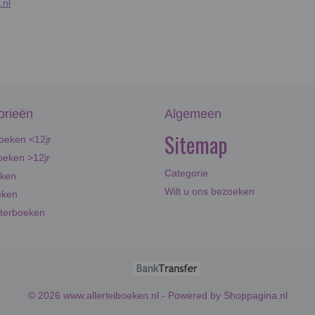
.nl
orieën
Algemeen
Sitemap
oeken <12jr
eken >12jr
Categorie
eken
Wilt u ons bezoeken
eken
terboeken
© 2026 www.allerleiboeken.nl - Powered by Shoppagina.nl