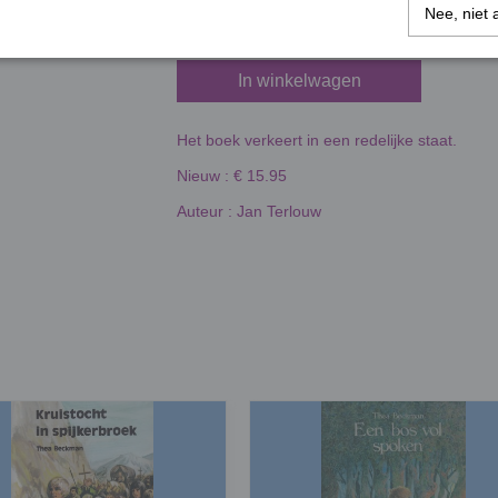
Nee, niet 
In winkelwagen
Het boek verkeert in een redelijke staat.
Nieuw : € 15.95
Auteur : Jan Terlouw