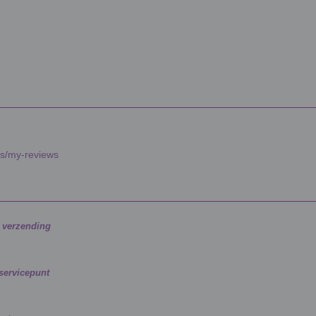
es/my-reviews
g verzending
 servicepunt