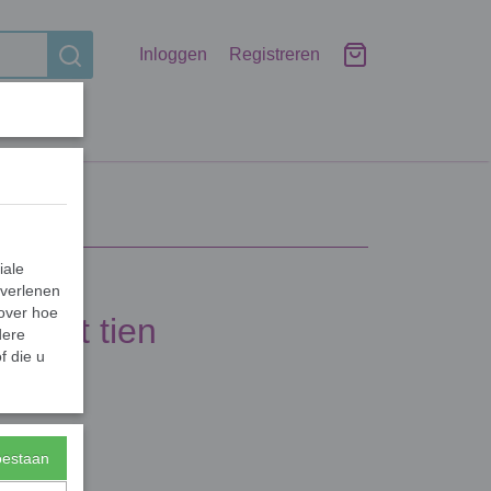
Inloggen
Registreren
iale
 verlenen
 over hoe
racht tien
dere
f die u
toestaan