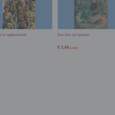
t in spijkerbroek
Een bos vol spoken
€ 3,49
€ 9,99