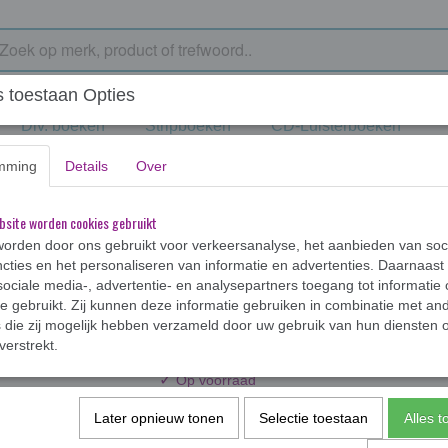
 toestaan Opties
Div. boeken
Stripboeken
CD-Luisterboeken
mming
Details
Over
terschelde windkracht tien
bsite worden cookies gebruikt
orden door ons gebruikt voor verkeersanalyse, het aanbieden van soc
cties en het personaliseren van informatie en advertenties. Daarnaast
ociale media-, advertentie- en analysepartners toegang tot informatie
Oosterschelde windk
te gebruikt. Zij kunnen deze informatie gebruiken in combinatie met an
die zij mogelijk hebben verzameld door uw gebruik van hun diensten o
€ 4,99
verstrekt.
€ 5,49
✓
Op voorraad
Aantal
Later opnieuw tonen
Selectie toestaan
Alles 