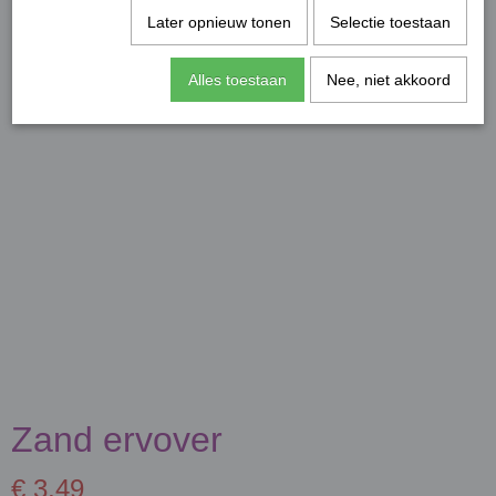
Later opnieuw tonen
Selectie toestaan
Alles toestaan
Nee, niet akkoord
Zand ervover
€ 3,49