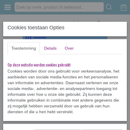
Inloggen
Registreren
Cookies toestaan Opties
Toestemming
Details
Over
Op deze website worden cookies gebruikt
Home
›
Jeugdboeken >12jr
›
Diverse jeugdboeken
›
Koning van
Katoren
Cookies worden door ons gebruikt voor verkeersanalyse, het
aanbieden van sociale media-functies en het personaliseren
van informatie en advertenties. Daarnaast verlenen we onze
sociale media-, advertentie- en analysepartners toegang tot
informatie over hoe u onze site gebruikt. Zij kunnen deze
informatie gebruiken in combinatie met andere gegevens die
zij mogelijk hebben verzameld door uw gebruik van hun
diensten of die u hen hebt verstrekt.