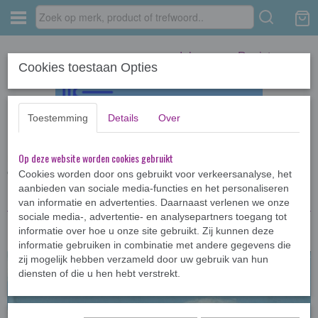
Inloggen
Registreren
Cookies toestaan Opties
Toestemming
Details
Over
Op deze website worden cookies gebruikt
Home
›
Kinderboeken <12jr
›
AVI-boeken
›
Dit lees ik! De boot van luuk
en lot
Cookies worden door ons gebruikt voor verkeersanalyse, het
aanbieden van sociale media-functies en het personaliseren
van informatie en advertenties. Daarnaast verlenen we onze
sociale media-, advertentie- en analysepartners toegang tot
informatie over hoe u onze site gebruikt. Zij kunnen deze
informatie gebruiken in combinatie met andere gegevens die
zij mogelijk hebben verzameld door uw gebruik van hun
diensten of die u hen hebt verstrekt.