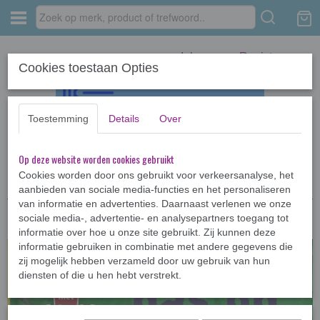
Inloggen
Registreren
Cookies toestaan Opties
Toestemming
Details
Over
Op deze website worden cookies gebruikt
Home
›
Kinderboeken <12jr
›
AVI-boeken
›
Leren lezen: Pas op, big!
Cookies worden door ons gebruikt voor verkeersanalyse, het
aanbieden van sociale media-functies en het personaliseren
van informatie en advertenties. Daarnaast verlenen we onze
sociale media-, advertentie- en analysepartners toegang tot
informatie over hoe u onze site gebruikt. Zij kunnen deze
informatie gebruiken in combinatie met andere gegevens die
zij mogelijk hebben verzameld door uw gebruik van hun
diensten of die u hen hebt verstrekt.