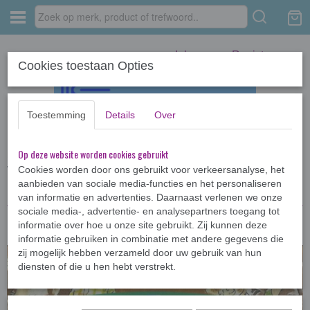
Inloggen
Registreren
Cookies toestaan Opties
Toestemming
Details
Over
Op deze website worden cookies gebruikt
Home
›
Kinderboeken <12jr
›
Diverse kinderboeken
›
Het geheim van de
verliefde hulpkok
Cookies worden door ons gebruikt voor verkeersanalyse, het
aanbieden van sociale media-functies en het personaliseren
van informatie en advertenties. Daarnaast verlenen we onze
sociale media-, advertentie- en analysepartners toegang tot
informatie over hoe u onze site gebruikt. Zij kunnen deze
informatie gebruiken in combinatie met andere gegevens die
zij mogelijk hebben verzameld door uw gebruik van hun
diensten of die u hen hebt verstrekt.