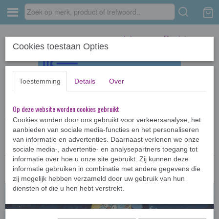
Inloggen
Registreren
Cookies toestaan Opties
Toestemming
Details
Over
Op deze website worden cookies gebruikt
Home
›
Kinderboeken <12jr
›
Dolfje Weerwolfje
›
Dolfje Weerwolfje
(filmeditie)
Cookies worden door ons gebruikt voor verkeersanalyse, het
aanbieden van sociale media-functies en het personaliseren
van informatie en advertenties. Daarnaast verlenen we onze
sociale media-, advertentie- en analysepartners toegang tot
informatie over hoe u onze site gebruikt. Zij kunnen deze
informatie gebruiken in combinatie met andere gegevens die
zij mogelijk hebben verzameld door uw gebruik van hun
diensten of die u hen hebt verstrekt.