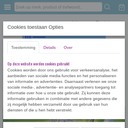
Inloggen
Registreren
Cookies toestaan Opties
Toestemming
Details
Over
Op deze website worden cookies gebruikt
Home
›
Kinderboeken <12jr
›
Dolfje Weerwolfje
›
Dolfje Weerwolfje en de
groene gigant
Cookies worden door ons gebruikt voor verkeersanalyse, het
aanbieden van sociale media-functies en het personaliseren
van informatie en advertenties. Daarnaast verlenen we onze
sociale media-, advertentie- en analysepartners toegang tot
informatie over hoe u onze site gebruikt. Zij kunnen deze
informatie gebruiken in combinatie met andere gegevens die
zij mogelijk hebben verzameld door uw gebruik van hun
diensten of die u hen hebt verstrekt.