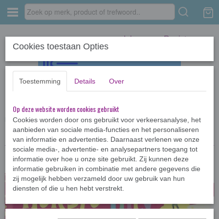
Inloggen
Registreren
Cookies toestaan Opties
Toestemming
Details
Over
Op deze website worden cookies gebruikt
Home
›
Kinderboeken <12jr
›
Heksje Lilly
›
Heksje Lilly : en het wilde
paarden avontuur
Cookies worden door ons gebruikt voor verkeersanalyse, het
aanbieden van sociale media-functies en het personaliseren
van informatie en advertenties. Daarnaast verlenen we onze
sociale media-, advertentie- en analysepartners toegang tot
informatie over hoe u onze site gebruikt. Zij kunnen deze
informatie gebruiken in combinatie met andere gegevens die
zij mogelijk hebben verzameld door uw gebruik van hun
diensten of die u hen hebt verstrekt.