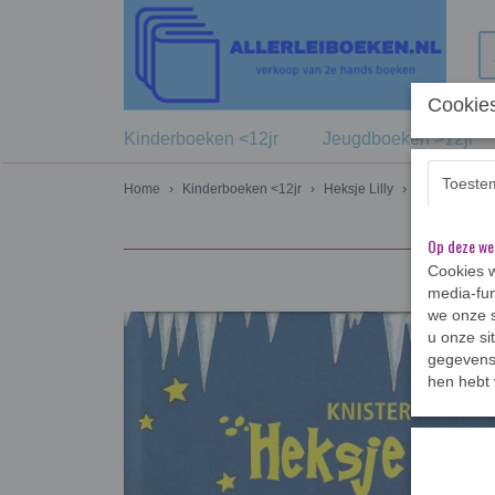
Cookies
Kinderboeken <12jr
Jeugdboeken >12jr
Toeste
Home
›
Kinderboeken <12jr
›
Heksje Lilly
›
Heksje Lilly 
Op deze we
Cookies w
media-fun
we onze s
u onze si
gegevens 
hen hebt 