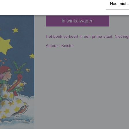
Nee, niet 
In winkelwagen
Het boek verkeert in een prima staat. Niet in
Auteur : Knister