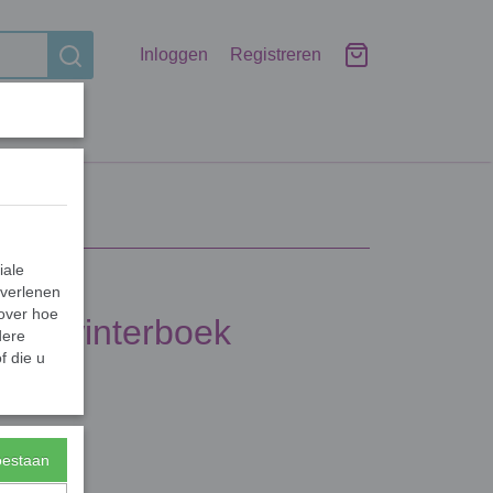
Inloggen
Registreren
iale
 verlenen
 over hoe
olijk winterboek
dere
f die u
toestaan