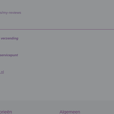
es/my-reviews
g verzending
 servicepunt
.nl
orieën
Algemeen