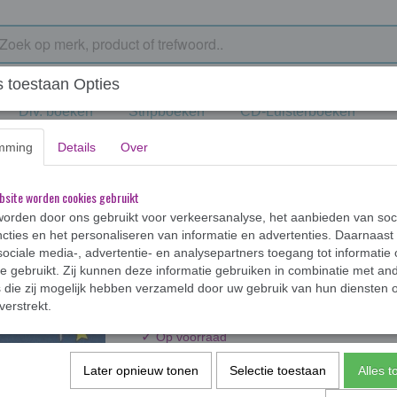
 toestaan Opties
Div. boeken
Stripboeken
CD-Luisterboeken
mming
Details
Over
: een vrolijk winterboek
bsite worden cookies gebruikt
orden door ons gebruikt voor verkeersanalyse, het aanbieden van soc
cties en het personaliseren van informatie en advertenties. Daarnaast
ociale media-, advertentie- en analysepartners toegang tot informatie
Heksje Lilly : een vr
te gebruikt. Zij kunnen deze informatie gebruiken in combinatie met an
die zij mogelijk hebben verzameld door uw gebruik van hun diensten o
€ 5,99
verstrekt.
✓
Op voorraad
Aantal
Later opnieuw tonen
Selectie toestaan
Alles 