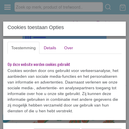
Inloggen
Registreren
Cookies toestaan Opties
Toestemming
Details
Over
Op deze website worden cookies gebruikt
Home
›
Kinderboeken <12jr
›
Kameleon
›
De Kameleon doet een goede
vangst!
Cookies worden door ons gebruikt voor verkeersanalyse, het
aanbieden van sociale media-functies en het personaliseren
van informatie en advertenties. Daarnaast verlenen we onze
sociale media-, advertentie- en analysepartners toegang tot
informatie over hoe u onze site gebruikt. Zij kunnen deze
informatie gebruiken in combinatie met andere gegevens die
zij mogelijk hebben verzameld door uw gebruik van hun
diensten of die u hen hebt verstrekt.