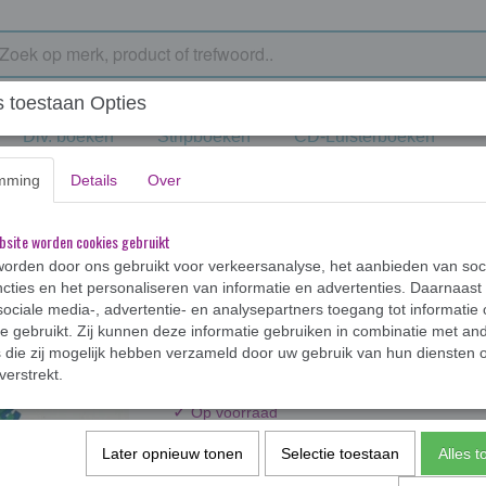
 toestaan Opties
Div. boeken
Stripboeken
CD-Luisterboeken
mming
Details
Over
on op avontuur
bsite worden cookies gebruikt
orden door ons gebruikt voor verkeersanalyse, het aanbieden van soc
cties en het personaliseren van informatie en advertenties. Daarnaast
ociale media-, advertentie- en analysepartners toegang tot informatie
Met de Kameleon op
te gebruikt. Zij kunnen deze informatie gebruiken in combinatie met an
die zij mogelijk hebben verzameld door uw gebruik van hun diensten o
€ 2,74
verstrekt.
✓
Op voorraad
Uitgave
Later opnieuw tonen
Selectie toestaan
Alles 