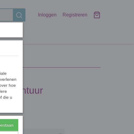
Inloggen
Registreren
iale
 verlenen
 over hoe
 avontuur
dere
f die u
Aantal
toestaan