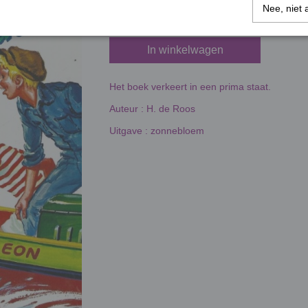
Nee, niet 
In winkelwagen
Het boek verkeert in een prima staat.
Auteur : H. de Roos
Uitgave : zonnebloem