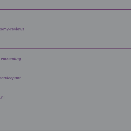
es/my-reviews
g verzending
 servicepunt
.nl