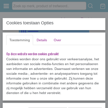
Inloggen
Registreren
Cookies toestaan Opties
Toestemming
Details
Over
Op deze website worden cookies gebruikt
Home
›
Kinderboeken <12jr
›
Kameleon
›
De Kameleon op volle toeren
*
Cookies worden door ons gebruikt voor verkeersanalyse, het
aanbieden van sociale media-functies en het personaliseren
van informatie en advertenties. Daarnaast verlenen we onze
sociale media-, advertentie- en analysepartners toegang tot
informatie over hoe u onze site gebruikt. Zij kunnen deze
informatie gebruiken in combinatie met andere gegevens die
zij mogelijk hebben verzameld door uw gebruik van hun
diensten of die u hen hebt verstrekt.