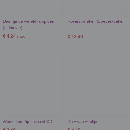
Daantje de wereldkampioen
Rovers, draken & peperkoeken
(softcover)
€ 4,24
€ 12,49
€ 4,99
Woezel en Pip inclusief CD
De A van Abeltje