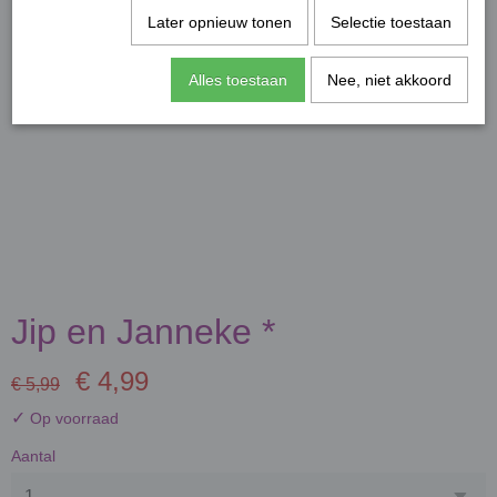
Later opnieuw tonen
Selectie toestaan
Alles toestaan
Nee, niet akkoord
Jip en Janneke *
€ 4,99
€ 5,99
✓
Op voorraad
Aantal