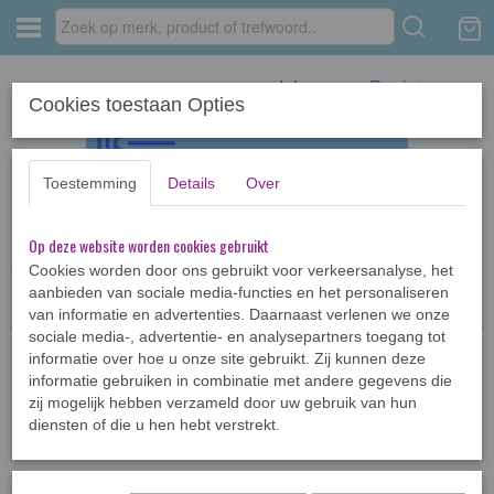
Inloggen
Registreren
Cookies toestaan Opties
Toestemming
Details
Over
Op deze website worden cookies gebruikt
Home
›
Kinderboeken <12jr
›
Voorleesboeken
›
Elfjes, pony's en
prinsessen
Cookies worden door ons gebruikt voor verkeersanalyse, het
aanbieden van sociale media-functies en het personaliseren
van informatie en advertenties. Daarnaast verlenen we onze
sociale media-, advertentie- en analysepartners toegang tot
informatie over hoe u onze site gebruikt. Zij kunnen deze
informatie gebruiken in combinatie met andere gegevens die
zij mogelijk hebben verzameld door uw gebruik van hun
diensten of die u hen hebt verstrekt.