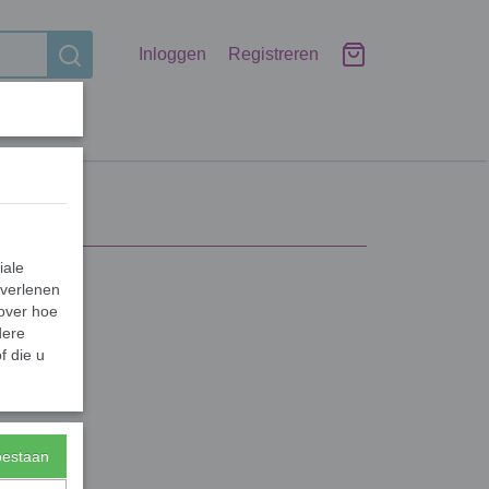
Inloggen
Registreren
iale
 verlenen
 over hoe
dere
f die u
toestaan