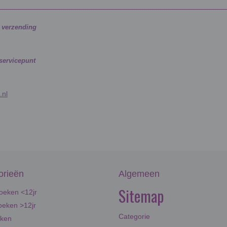
g verzending
 servicepunt
.nl
orieën
Algemeen
Sitemap
oeken <12jr
eken >12jr
Categorie
eken