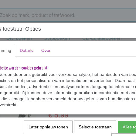
 toestaan Opties
Div. boeken
Stripboeken
CD-Luisterboeken
mming
Details
Over
angkous
bsite worden cookies gebruikt
orden door ons gebruikt voor verkeersanalyse, het aanbieden van soc
cties en het personaliseren van informatie en advertenties. Daarnaast
ociale media-, advertentie- en analysepartners toegang tot informatie
te gebruikt. Zij kunnen deze informatie gebruiken in combinatie met an
Pippi Langkous
die zij mogelijk hebben verzameld door uw gebruik van hun diensten o
verstrekt.
€ 5,99
✓
Op voorraad
Later opnieuw tonen
Selectie toestaan
Alles 
Aantal