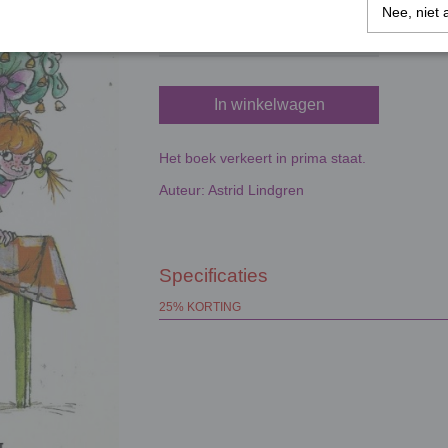
Nee, niet 
In winkelwagen
Het boek verkeert in prima staat.
Auteur: Astrid Lindgren
Specificaties
25% KORTING