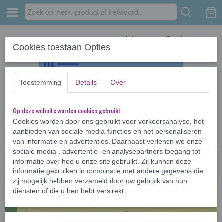
Inloggen
Registreren
Cookies toestaan Opties
Toestemming
Details
Over
Op deze website worden cookies gebruikt
Home
›
Stripboeken
›
Diverse stripboeken
›
Guust Flater - Hoed je voor
flaters (2)
Cookies worden door ons gebruikt voor verkeersanalyse, het
aanbieden van sociale media-functies en het personaliseren
van informatie en advertenties. Daarnaast verlenen we onze
sociale media-, advertentie- en analysepartners toegang tot
informatie over hoe u onze site gebruikt. Zij kunnen deze
informatie gebruiken in combinatie met andere gegevens die
zij mogelijk hebben verzameld door uw gebruik van hun
diensten of die u hen hebt verstrekt.