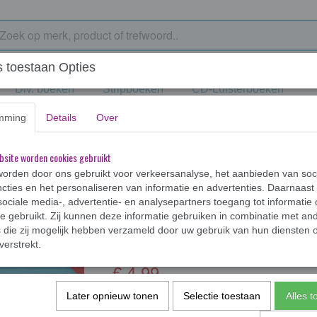
 toestaan Opties
Div. boeken
Stripboeken
CD-Luisterboeken
mming
Details
Over
onald Mac Donald (15) * 1STE DRUK
bsite worden cookies gebruikt
orden door ons gebruikt voor verkeersanalyse, het aanbieden van soc
cties en het personaliseren van informatie en advertenties. Daarnaast
ociale media-, advertentie- en analysepartners toegang tot informatie
Sophie en Donald M
te gebruikt. Zij kunnen deze informatie gebruiken in combinatie met an
1ste druk
die zij mogelijk hebben verzameld door uw gebruik van hun diensten o
DRUK
verstrekt.
€ 4,99
Later opnieuw tonen
Selectie toestaan
Alles 
✓
Op voorraad