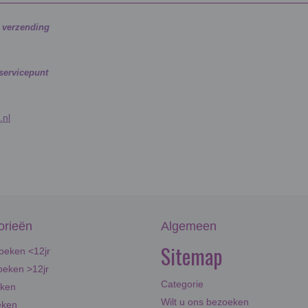
g verzending
 servicepunt
.nl
orieën
Algemeen
Sitemap
oeken <12jr
eken >12jr
Categorie
eken
Wilt u ons bezoeken
eken