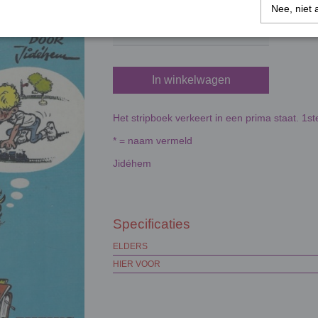
Aantal
Nee, niet 
In winkelwagen
Het stripboek verkeert in een prima staat. 1st
* = naam vermeld
Jidéhem
Specificaties
ELDERS
HIER VOOR