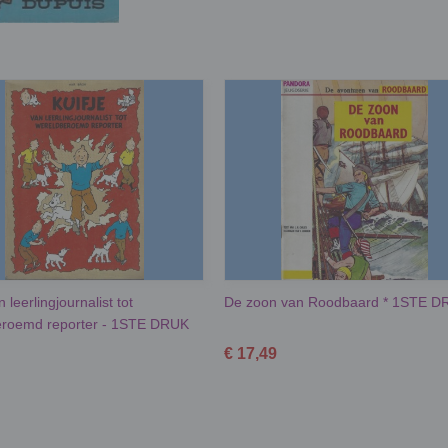
n leerlingjournalist tot
De zoon van Roodbaard * 1STE D
eroemd reporter - 1STE DRUK
€ 17,49