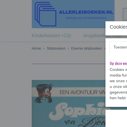
Cookies
Kinderboeken <12jr
Jeugdboeken >12jr
Toeste
Home
›
Stripboeken
›
Diverse stripboeken
›
Sophie en D
Op deze we
Cookies w
media-fun
we onze s
u onze si
gegevens 
hen hebt 