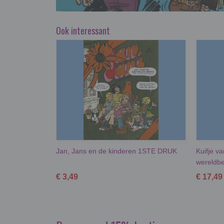
Ook interessant
Jan, Jans en de kinderen 1STE DRUK
Kuifje va
wereldb
€ 3,49
€ 17,49