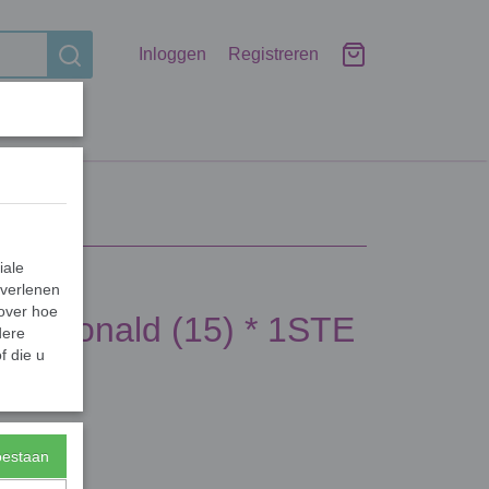
Inloggen
Registreren
iale
 verlenen
 over hoe
ac Donald (15) * 1STE
dere
f die u
toestaan