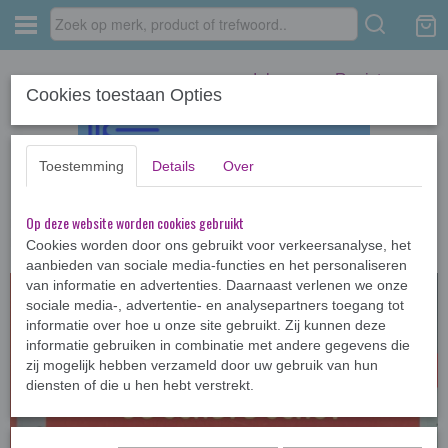
Inloggen
Registreren
Cookies toestaan Opties
Toestemming
Details
Over
Op deze website worden cookies gebruikt
Home
›
Stripboeken
›
Suske en Wiske
›
Suske en Wiske 1ste druk
NIEUWE DELEN
Cookies worden door ons gebruikt voor verkeersanalyse, het
aanbieden van sociale media-functies en het personaliseren
van informatie en advertenties. Daarnaast verlenen we onze
1STE DRUK
sociale media-, advertentie- en analysepartners toegang tot
informatie over hoe u onze site gebruikt. Zij kunnen deze
informatie gebruiken in combinatie met andere gegevens die
zij mogelijk hebben verzameld door uw gebruik van hun
diensten of die u hen hebt verstrekt.