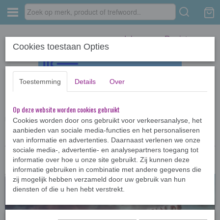
Inloggen
Registreren
Cookies toestaan Opties
Toestemming
Details
Over
Op deze website worden cookies gebruikt
Home
›
CD-Luisterboeken
›
De schippers van de Kameleon - 3+1 CD-
luisterboek
Cookies worden door ons gebruikt voor verkeersanalyse, het
aanbieden van sociale media-functies en het personaliseren
van informatie en advertenties. Daarnaast verlenen we onze
sociale media-, advertentie- en analysepartners toegang tot
informatie over hoe u onze site gebruikt. Zij kunnen deze
informatie gebruiken in combinatie met andere gegevens die
zij mogelijk hebben verzameld door uw gebruik van hun
diensten of die u hen hebt verstrekt.