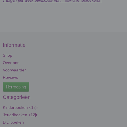
info@allerleiboeken.nl
7 dagen per week bereikbaar via :
Informatie
Shop
Over ons
Voorwaarden
Reviews
Herroeping
Categorieën
Kinderboeken <12jr
Jeugdboeken >12jr
Div. boeken