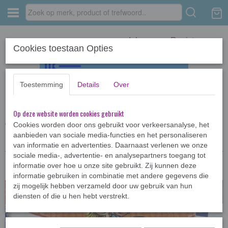
Inloggen
Registreren
Cookies toestaan Opties
Toestemming
Details
Over
Op deze website worden cookies gebruikt
Home
›
Kinderboeken <12jr
›
AVI-boeken
›
Kiki, Cas en de rest: Wie wint
de race?
Cookies worden door ons gebruikt voor verkeersanalyse, het
aanbieden van sociale media-functies en het personaliseren
van informatie en advertenties. Daarnaast verlenen we onze
sociale media-, advertentie- en analysepartners toegang tot
informatie over hoe u onze site gebruikt. Zij kunnen deze
informatie gebruiken in combinatie met andere gegevens die
zij mogelijk hebben verzameld door uw gebruik van hun
diensten of die u hen hebt verstrekt.