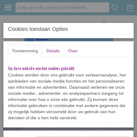
Inloggen
Registreren
Cookies toestaan Opties
Toestemming
Details
Over
Op deze website worden cookies gebruikt
Home
›
Kinderboeken <12jr
›
AVI-boeken
›
Bas en Brit: hond in huis
Cookies worden door ons gebruikt voor verkeersanalyse, het
aanbieden van sociale media-functies en het personaliseren
van informatie en advertenties. Daarnaast verlenen we onze
sociale media-, advertentie- en analysepartners toegang tot
informatie over hoe u onze site gebruikt. Zij kunnen deze
informatie gebruiken in combinatie met andere gegevens die
zij mogelijk hebben verzameld door uw gebruik van hun
diensten of die u hen hebt verstrekt.